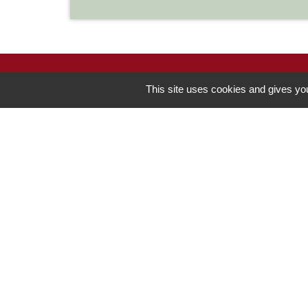
This site uses cookies and gives you
Contacts
Commune de Chilly-le-Vignoble
84 Rue des écoles
39570 Chilly-le-Vignoble - FRANCE
+33 3 84 43 04 58
Contact par formulaire
-
Mentions légales
Politique de confidentialité