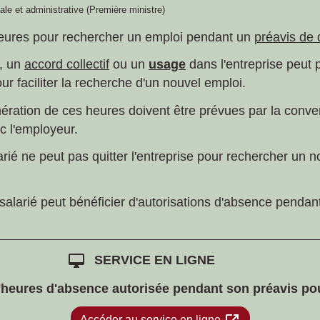
gale et administrative (Première ministre)
eures pour rechercher un emploi pendant un
préavis de
, un
accord collectif
ou un
usage
dans l'entreprise peut 
r faciliter la recherche d'un nouvel emploi.
nération de ces heures doivent être prévues par la conventi
c l'employeur.
arié ne peut pas quitter l'entreprise pour rechercher un
 salarié peut bénéficier d'autorisations d'absence penda
desktop_mac
SERVICE EN LIGNE
 d'heures d'absence autorisée pendant son préavis p
Accéder au service en ligne