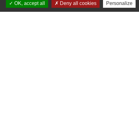
OK, accept all
Deny all cookies
Personalize
Contacts
Commune de Chilly-le-Vignoble
84 Rue des écoles
39570 Chilly-le-Vignoble - FRANCE
+33 3 84 43 04 58
Contact par formulaire
Liens
Développement durable
Office de tourisme