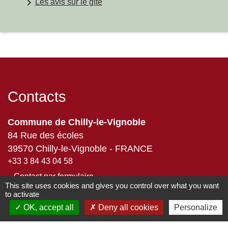
keyboard_arrow_right
Les avis sur le gîte
Contacts
Commune de Chilly-le-Vignoble
84 Rue des écoles
39570 Chilly-le-Vignoble - FRANCE
+33 3 84 43 04 58
Contact par formulaire
This site uses cookies and gives you control over what you want
to activate
OK, accept all
Deny all cookies
Personalize
Liens