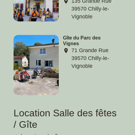
135 Grande Rue
location_on
39570 Chilly-le-
Vignoble
Gîte du Parc des
Vignes
71 Grande Rue
location_on
39570 Chilly-le-
Vignoble
Location Salle des fêtes
/ Gîte