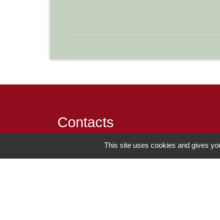
Contacts
This site uses cookies and gives you
Commune de Chilly-le-Vignoble
84 Rue des écoles
39570 Chilly-le-Vignoble - FRANCE
+33 3 84 43 04 58
Contact par formulaire