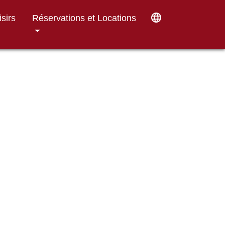
language
isirs
Réservations et Locations