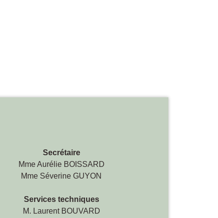
Secrétaire
Mme Aurélie BOISSARD
Mme Séverine GUYON
Services techniques
M. Laurent BOUVARD