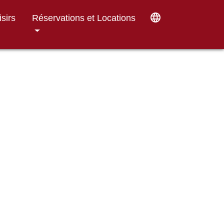
language
isirs
Réservations et Locations