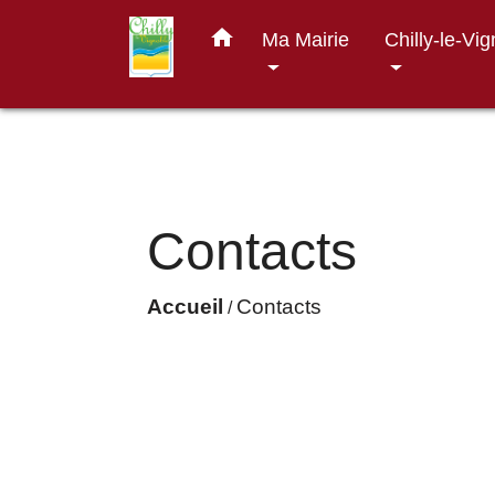
home
Ma Mairie
Chilly-le-Vi
Contacts
Accueil
Contacts
/