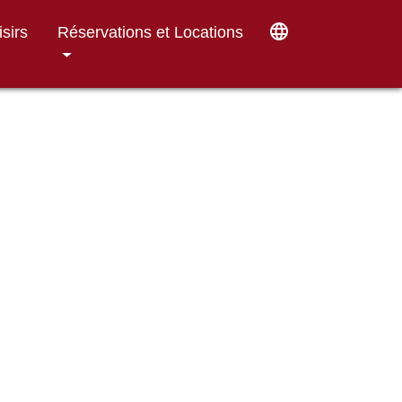
language
isirs
Réservations et Locations