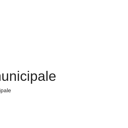
unicipale
ipale