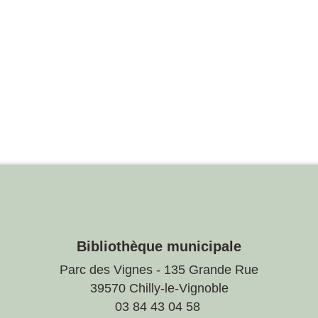
Bibliothèque municipale
Parc des Vignes - 135 Grande Rue
39570 Chilly-le-Vignoble
03 84 43 04 58