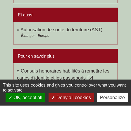
Et aussi
Autorisation de sortie du territoire (AST)
Étranger - Europe
Pour en savoir plus
Consuls honoraires habilités à remettre les
open_in_new
cartes d'identité et les passeports
Legifrance
This site uses cookies and gives you control over what you want
to activate
OK, accept all
Deny all cookies
Personalize
Signaler une erreur sur cette page