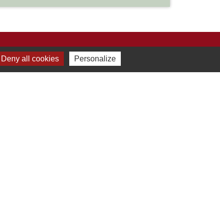
Deny all cookies
Personalize
Liens
Développement durable
Office de tourisme
ervice-public.fr
ECLA