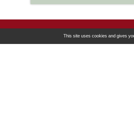
This site uses cookies and gives you
Contacts
Commune de Chilly-le-Vignoble
84 Rue des écoles
39570 Chilly-le-Vignoble - FRANCE
+33 3 84 43 04 58
Contact par formulaire
-
Mentions légales
Politique de confidentialité