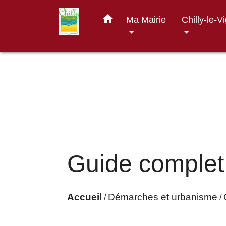
home
Ma Mairie
Chilly-le-V
Guide complet
Accueil
Démarches et urbanisme
/
/