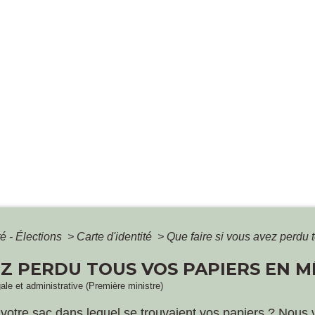
é - Élections
>
Carte d'identité
>
Que faire si vous avez perdu
EZ PERDU TOUS VOS PAPIERS EN 
gale et administrative (Première ministre)
 votre sac dans lequel se trouvaient vos papiers ? Nous