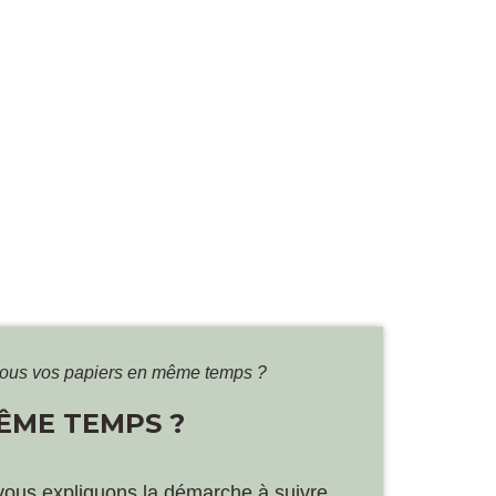
 tous vos papiers en même temps ?
MÊME TEMPS ?
 vous expliquons la démarche à suivre.