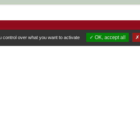
 control over what you want to activate
OK, accept all
S
-
-
-
Accessibilité
Plan du site
Gestion des cookies
Site créé en partenariat avec Réseau des Communes