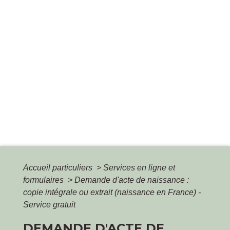
Accueil particuliers
>
Services en ligne et
formulaires
>
Demande d'acte de naissance :
copie intégrale ou extrait (naissance en France) -
Service gratuit
DEMANDE D'ACTE DE