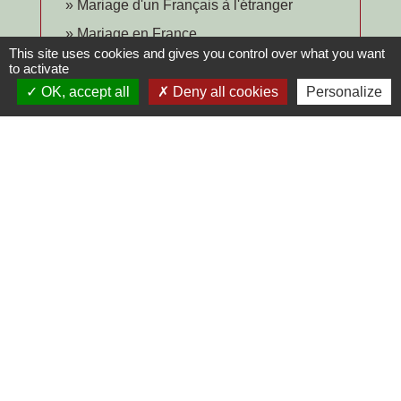
Mariage d'un Français à l'étranger
Mariage en France
This site uses cookies and gives you control over what you want
Renouvellement de la carte d'identité d'un
to activate
majeur
OK, accept all
Deny all cookies
Personalize
Y a-t-il une durée de validité d'un acte
d'état civil ?
Signaler une erreur sur cette page
Contacts
Commune de Chilly-le-Vignoble