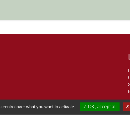
S
 control over what you want to activate
OK, accept all
-
-
-
Accessibilité
Plan du site
Gestion des cookies