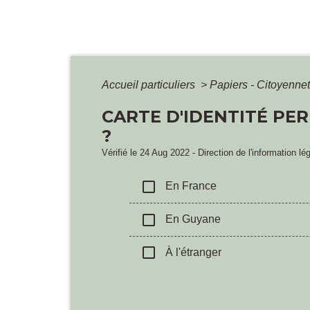
Accueil particuliers
>
Papiers - Citoyennet
CARTE D'IDENTITÉ PE
?
Vérifié le 24 Aug 2022 - Direction de l'information lé
check_box_outline_blank
En France
check_box_outline_blank
En Guyane
check_box_outline_blank
À l'étranger