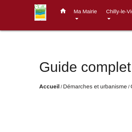
home
Ma Mairie
Chilly-le-V
Guide complet
Accueil
Démarches et urbanisme
/
/