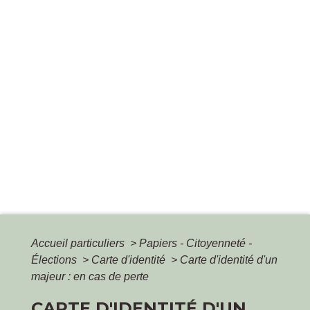
Accueil particuliers
>
Papiers - Citoyenneté -
Élections
>
Carte d'identité
>
Carte d'identité d'un
majeur : en cas de perte
CARTE D'IDENTITÉ D'UN