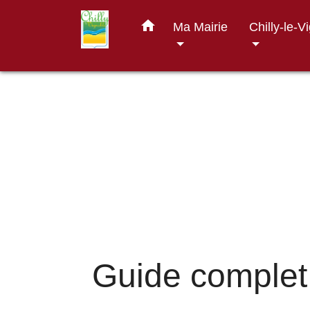
home
Ma Mairie
Chilly-le-V
Guide complet