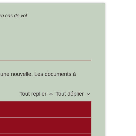
 en cas de vol
der une nouvelle. Les documents à
Tout replier
Tout déplier
keyboard_arrow_up
keyboard_arrow_down