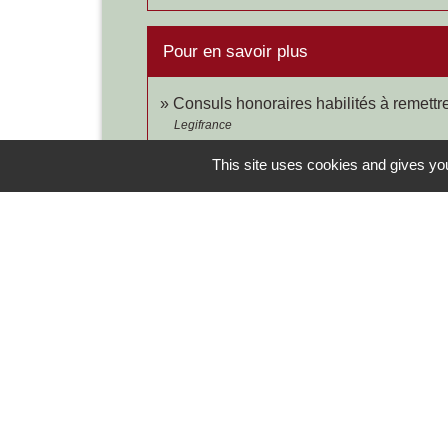
Pour en savoir plus
Consuls honoraires habilités à remettre
Legifrance
This site uses cookies and gives you
Contacts
Commune de Chilly-le-Vignoble
84 Rue des écoles