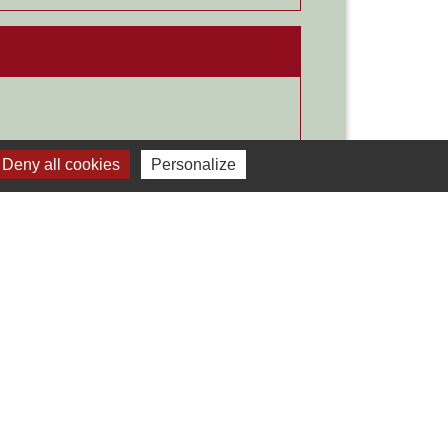
Deny all cookies
Personalize
Signaler une erreur sur cette page
Liens
Développement durable
Office de tourisme