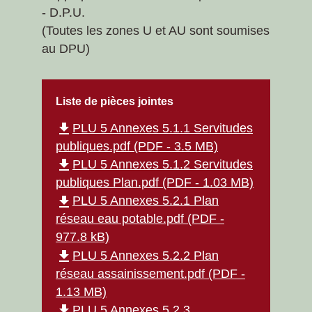
- D.P.U.
(Toutes les zones U et AU sont soumises
au DPU)
Liste de pièces jointes
file_download
PLU 5 Annexes 5.1.1 Servitudes
publiques.pdf (PDF - 3.5 MB)
file_download
PLU 5 Annexes 5.1.2 Servitudes
publiques Plan.pdf (PDF - 1.03 MB)
file_download
PLU 5 Annexes 5.2.1 Plan
réseau eau potable.pdf (PDF -
977.8 kB)
file_download
PLU 5 Annexes 5.2.2 Plan
réseau assainissement.pdf (PDF -
1.13 MB)
file_download
PLU 5 Annexes 5.2.3