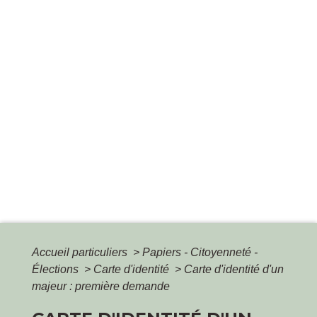
Accueil particuliers
>
Papiers - Citoyenneté -
Élections
>
Carte d'identité
>
Carte d'identité d'un
majeur : première demande