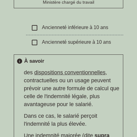
Ministère chargé du travail
check_box_outline_blank
Ancienneté inférieure à 10 ans
check_box_outline_blank
Ancienneté supérieure à 10 ans
À savoir
info
des
dispositions conventionnelles
,
contractuelles ou un usage peuvent
prévoir une autre formule de calcul que
celle de l'indemnité légale, plus
avantageuse pour le salarié.
Dans ce cas, le salarié perçoit
l'indemnité la plus élevée.
Une indemnité majorée (dite
supra