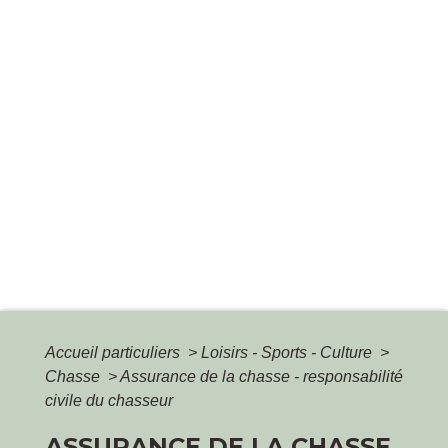
Accueil particuliers
>
Loisirs - Sports - Culture
>
Chasse
>
Assurance de la chasse - responsabilité
civile du chasseur
ASSURANCE DE LA CHASSE