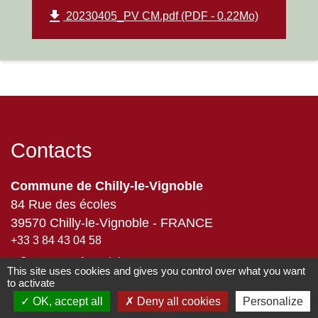
file_download
20230405_PV CM.pdf (PDF - 0.22Mo)
Contacts
Commune de Chilly-le-Vignoble
84 Rue des écoles
39570 Chilly-le-Vignoble - FRANCE
+33 3 84 43 04 58
Contact par formulaire
This site uses cookies and gives you control over what you want
to activate
OK, accept all
Deny all cookies
Personalize