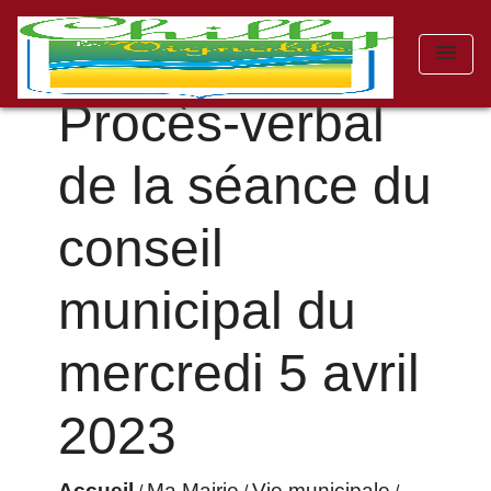
menu
Procès-verbal
de la séance du
conseil
municipal du
mercredi 5 avril
2023
Accueil
Ma Mairie
Vie municipale