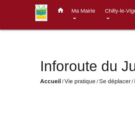
home
Ma Mairie
Chilly-le-Vi
Inforoute du J
Accueil
Vie pratique
Se déplacer
/
/
/