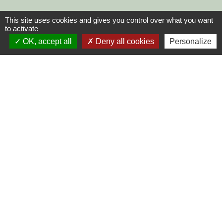
This site uses cookies and gives you control over what you want
to activate
OK, accept all
Deny all cookies
Personalize
Contacts
Commune de Chilly-le-Vignoble
84 Rue des écoles
39570 Chilly-le-Vignoble - FRANCE
+33 3 84 43 04 58
Contact par formulaire