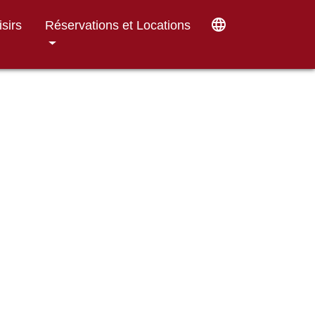
language
isirs
Réservations et Locations