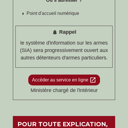
Où s’adresser ?
arrow_right
Point d'accueil numérique
Rappel
notification_important
le système d'information sur les armes
(SIA) sera progressivement ouvert aux
autres détenteurs d'armes particuliers.
open_in_new
Accéder au service en ligne
Ministère chargé de l'intérieur
POUR TOUTE EXPLICATION,