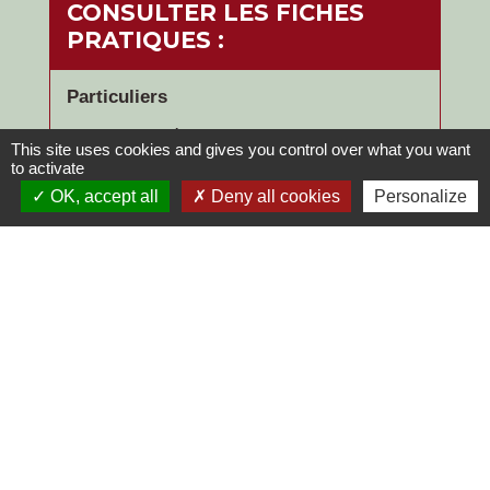
CONSULTER LES FICHES
PRATIQUES :
Particuliers
Achat et détention d'une arme de chasse
This site uses cookies and gives you control over what you want
to activate
Arme de catégorie C (soumise à
déclaration)
OK, accept all
Deny all cookies
Personalize
Arme surclassée : comment régulariser
votre situation ?
Comment abandonner une arme et s'en
dessaisir ?
Comment faire si vous trouvez ou si vous
héritez d'une arme ?
Que faire en cas de vol ou de perte d'une
arme ?