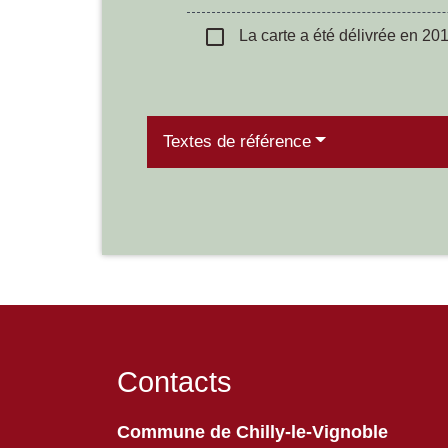
check_box_outline_blank
La carte a été délivrée en 20
Textes de référence
Contacts
Commune de Chilly-le-Vignoble