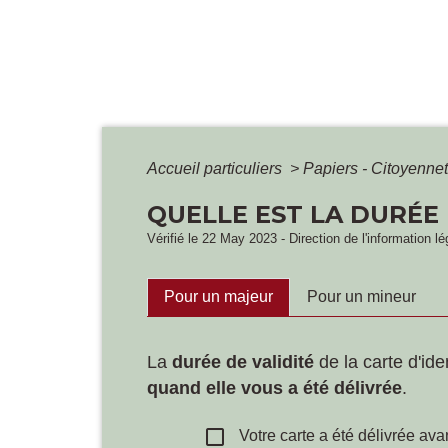
Accueil particuliers
>
Papiers - Citoyennet
QUELLE EST LA DURÉE 
Vérifié le 22 May 2023 - Direction de l'information l
Pour un majeur
Pour un mineur
La
durée de validité
de la carte d'ide
quand elle vous a été délivrée
.
check_box_outline_blank
Votre carte a été délivrée ava