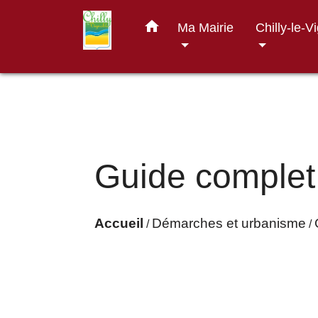
home
Ma Mairie
Chilly-le-V
Guide complet
Accueil
Démarches et urbanisme
/
/