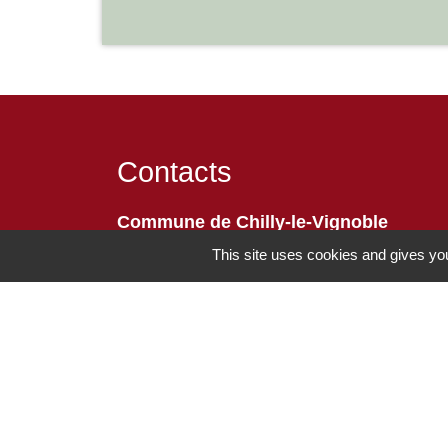
Contacts
Commune de Chilly-le-Vignoble
84 Rue des écoles
This site uses cookies and gives you
39570 Chilly-le-Vignoble - FRANCE
+33 3 84 43 04 58
Contact par formulaire
-
Mentions légales
Politique de confidentialité