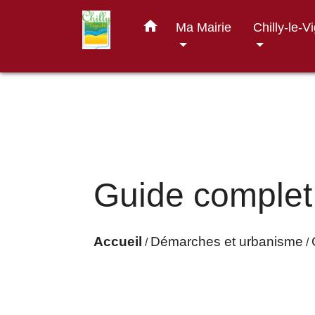
home
Ma Mairie
Chilly-le-V
Guide complet
Accueil
Démarches et urbanisme
/
/