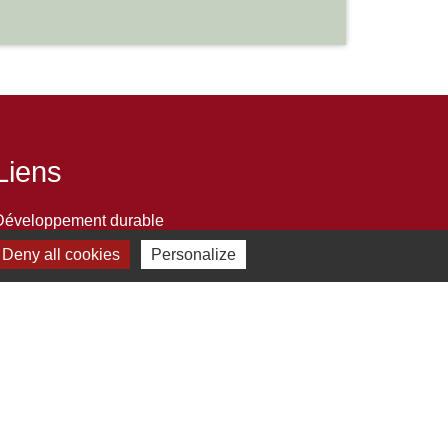
Liens
Développement durable
Office de tourisme
Deny all cookies
Personalize
ervice-public.fr
ECLA