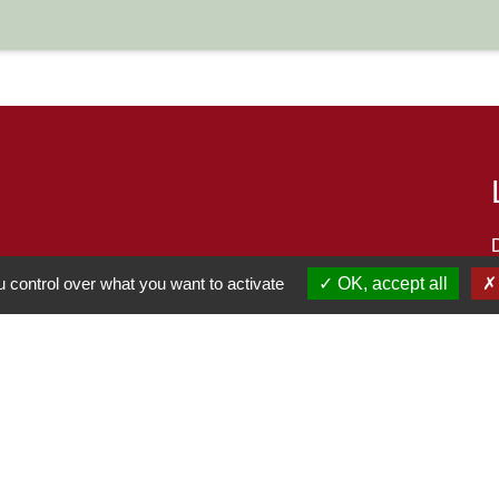
 control over what you want to activate
OK, accept all
S
-
-
-
Accessibilité
Plan du site
Gestion des cookies